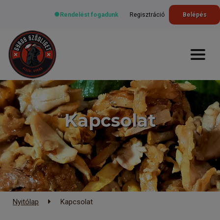
Rendelést fogadunk
Regisztráció
Belépés
Kapcsolat
Nyitólap
Kapcsolat